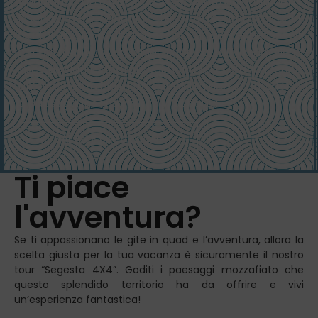
viaggiando attraverso le calette affascinanti della
Riserva dello Zingaro. Le nostre imbarcazioni
confortevoli e il team di guide esperte vi
condurranno in un viaggio unico, offrendo viste
spettacolari e approfondimenti sulla storia locale.
Un’esperienza indimenticabile tra acque cristalline
e paesaggi incontaminati vi aspetta.
VAI ALLE ESCURSIONI
Ti piace
l'avventura?
Se ti appassionano le gite in quad e l’avventura, allora la
scelta giusta per la tua vacanza è sicuramente il nostro
tour “Segesta 4X4”. Goditi i paesaggi mozzafiato che
questo splendido territorio ha da offrire e vivi
un’esperienza fantastica!