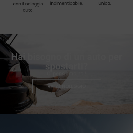
indimenticabile.
unica.
con il noleggio
auto.
Hai bisogno di un auto per
spostarti?
Ci pensiamo noi!
VAI AL NOLEGGIO