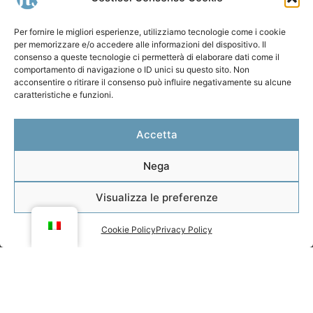
Per fornire le migliori esperienze, utilizziamo tecnologie come i cookie
per memorizzare e/o accedere alle informazioni del dispositivo. Il
consenso a queste tecnologie ci permetterà di elaborare dati come il
comportamento di navigazione o ID unici su questo sito. Non
acconsentire o ritirare il consenso può influire negativamente su alcune
caratteristiche e funzioni.
CONTATTACI
Accetta
Hai bisogno di un
preventivo?
Nega
Visualizza le preferenze
Se desideri prenotare un auto, un escursione in
barca o un tour 4×4 a Segesta, non esitare a
contattarci per richiedere un preventivo.
Cookie Policy
Privacy Policy
Cercheremo di risponderti nel minor tempo
possibile!
+39 333 9360695 Angelo