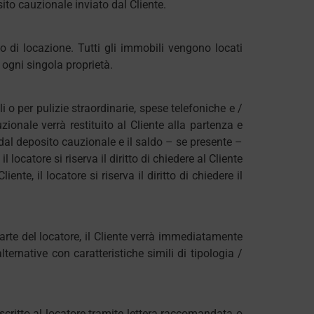
sito cauzionale inviato dal Cliente.
 di locazione. Tutti gli immobili vengono locati
 ogni singola proprietà.
i o per pulizie straordinarie, spese telefoniche e /
zionale verrà restituito al Cliente alla partenza e
ti dal deposito cauzionale e il saldo – se presente –
 locatore si riserva il diritto di chiedere al Cliente
e, il locatore si riserva il diritto di chiedere il
rte del locatore, il Cliente verrà immediatamente
ternative con caratteristiche simili di tipologia /
scritto al locatore tramite lettera raccomandata o