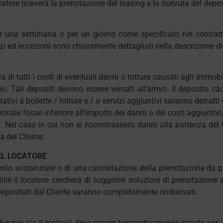
catore riceverà la prenotazione del leasing e la ricevuta del depo
er una settimana o per un giorno come specificato nel contratto
izi ed eccezioni sono chiaramente dettagliati nella descrizione di
di tutti i costi di eventuali danni o rotture causati agli immobil
o. Tali depositi devono essere versati all’arrivo. Il deposito cau
relativi a bollette / rotture e / o servizi aggiuntivi saranno detrat
onale fosse inferiore all’importo dei danni o dei costi aggiuntivi, il
el caso in cui non si riscontrassero danni alla partenza del Client
a del Cliente.
EL LOCATORE
to sostanziale o di una cancellazione della prenotazione da pa
ile il locatore cercherà di suggerire soluzioni di prenotazione al
ti depositati dal Cliente saranno completamente rimborsati.
lunque sia il motivo) deve essere tempestivamente inviata per i