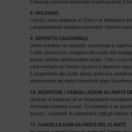
Il leasing vincolerà entrambe le parti quando il lo
8. NOLEGGIO
I prezzi sono espressi in Euro e si intendono p
completamente arredati e corredati. Ulteriori serv
9. DEPOSITO CAUZIONALE
Viene richiesto un deposito cauzionale a copertura 
o altri servizi non compresi nel costo del noleggi
previa verifica dell’immobile locato. Tutti i costi 
sarà restituito al Cliente. Qualora il deposito cauzi
il pagamento del saldo prima della sua partenza. N
risarcimento dei danni riscontrati dopo la partenz
10. MODIFICHE / CANCELLAZIONI DA PARTE D
Qualora si trattasse di un improbabile cambiamen
informato tramite e-mail. Se richiesto e se possib
prezzo / standard. In alternativa, tutti gli impor
11. CANCELLAZIONI DA PARTE DEL CLIENTE
Qualsiasi cancellazione da parte del Cliente (qua