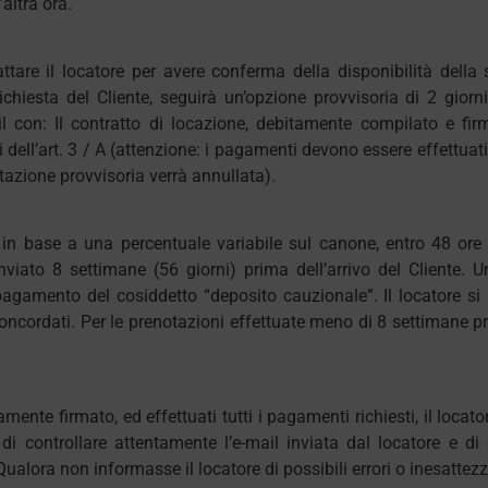
ltra ora.
ttare il locatore per avere conferma della disponibilità della s
richiesta del Cliente, seguirà un’opzione provvisoria di 2 giorn
il con: Il contratto di locazione, debitamente compilato e fir
dell’art. 3 / A (attenzione: i pagamenti devono essere effettuat
otazione provvisoria verrà annullata).
 in base a una percentuale variabile sul canone, entro 48 ore 
nviato 8 settimane (56 giorni) prima dell’arrivo del Cliente. 
gamento del cosiddetto “deposito cauzionale”. Il locatore si ris
ncordati. Per le prenotazioni effettuate meno di 8 settimane pr
tamente firmato, ed effettuati tutti i pagamenti richiesti, il loca
 di controllare attentamente l’e-mail inviata dal locatore e di
alora non informasse il locatore di possibili errori o inesattez