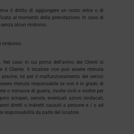
rva il diritto di aggiungere un costo extra o di
ficata al momento della prenotazione. In caso di
età senza alcun rimborso.
si rimborso.
 Nel caso in cui prima dell’arrivo dei Clienti si
il Cliente. Il locatore non può essere ritenuta
 piscine, né per il malfunzionamento dei servizi
essere ritenuto responsabile se non è in grado di
re o minacce di guerra, rivolte civili e inoltre per
ono scioperi, serrate, eventuali azioni sindacali,
nni diretti o indiretti causati a persone e / o ad
te responsabilità da parte del locatore.