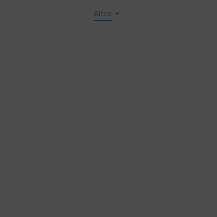
Contatti
Servizi
Altro
izioni gen