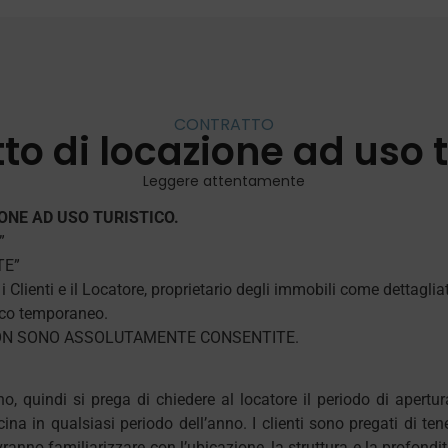
CONTRATTO
to di locazione ad uso t
Leggere attentamente
ONE AD USO TURISTICO.
”
TE”
i Clienti e il Locatore, proprietario degli immobili come dettagli
stico temporaneo.
, NON SONO ASSOLUTAMENTE CONSENTITE.
, quindi si prega di chiedere al locatore il periodo di apertur
na in qualsiasi periodo dell’anno. I clienti sono pregati di ten
dovranno familiarizzare con l’ubicazione, la struttura e la profon