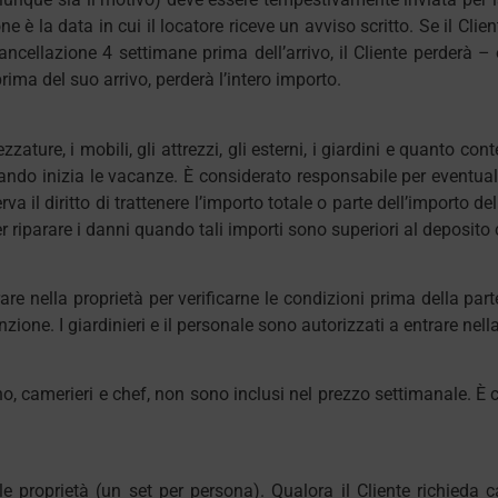
ne è la data in cui il locatore riceve un avviso scritto. Se il Cli
ncellazione 4 settimane prima dell’arrivo, il Cliente perderà – 
rima del suo arrivo, perderà l’intero importo.
zzature, i mobili, gli attrezzi, gli esterni, i giardini e quanto c
ando inizia le vacanze. È considerato responsabile per eventuali
va il diritto di trattenere l’importo totale o parte dell’importo d
riparare i danni quando tali importi sono superiori al deposito
trare nella proprietà per verificarne le condizioni prima della part
zione. I giardinieri e il personale sono autorizzati a entrare nella
o, camerieri e chef, non sono inclusi nel prezzo settimanale. È c
le proprietà (un set per persona). Qualora il Cliente richieda 