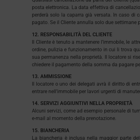
posta elettronica. La data effettiva di cancellazio
perderà solo la caparra già versata. In caso di ca
pagato. Se il Cliente annulla solo due settimane p
12. RESPONSABILITÀ DEL CLIENTE
Il Cliente è tenuto a mantenere l’immobile, le attre
ordine, pulizia e funzionamento in cui li trova qu
sua permanenza nella proprietà. Il locatore si riser
chiedere il pagamento della somma da pagare per 
13. AMMISSIONE
Il locatore o uno dei delegati avrà il diritto di en
entrare nell’immobile per lavori urgenti di manuten
14. SERVIZI AGGIUNTIVI NELLA PROPRIETÀ
Alcuni servizi, come ad esempio personale di turn
e-mail al momento della prenotazione.
15. BIANCHERIA
La biancheria è inclusa nella maggior parte del