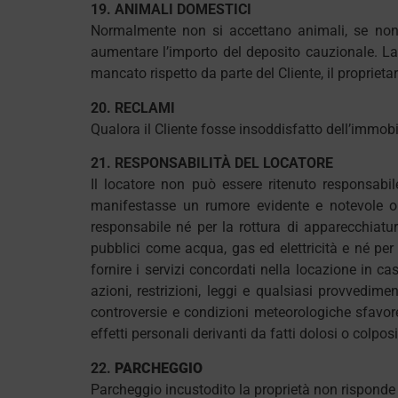
19. ANIMALI DOMESTICI
Normalmente non si accettano animali, se non pr
aumentare l’importo del deposito cauzionale. La
mancato rispetto da parte del Cliente, il proprietari
20. RECLAMI
Qualora il Cliente fosse insoddisfatto dell’immobil
21. RESPONSABILITÀ DEL LOCATORE
Il locatore non può essere ritenuto responsabile
manifestasse un rumore evidente e notevole o d
responsabile né per la rottura di apparecchiatu
pubblici come acqua, gas ed elettricità e né per
fornire i servizi concordati nella locazione in cas
azioni, restrizioni, leggi e qualsiasi provvedime
controversie e condizioni meteorologiche sfavorev
effetti personali derivanti da fatti dolosi o colpo
22.
PARCHEGGIO
Parcheggio incustodito la proprietà non risponde 