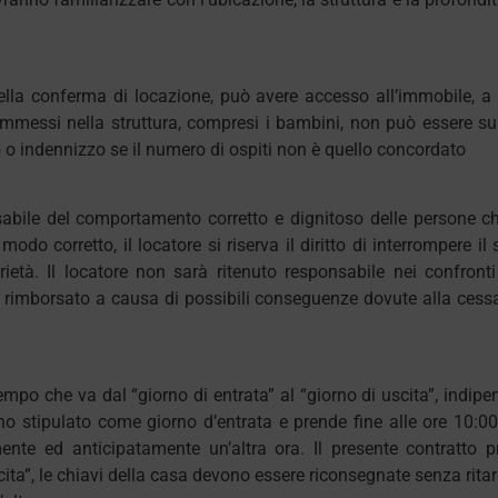
nella conferma di locazione, può avere accesso all’immobile, a
messi nella struttura, compresi i bambini, non può essere supera
o indennizzo se il numero di ospiti non è quello concordato
nsabile del comportamento corretto e dignitoso delle persone ch
odo corretto, il locatore si riserva il diritto di interrompere il 
ietà. Il locatore non sarà ritenuto responsabile nei confron
rimborsato a causa di possibili conseguenze dovute alla cessaz
i tempo che va dal “giorno di entrata” al “giorno di uscita”, in
rno stipulato come giorno d’entrata e prende fine alle ore 10:0
ente ed anticipatamente un’altra ora. Il presente contratto 
ita”, le chiavi della casa devono essere riconsegnate senza ritard