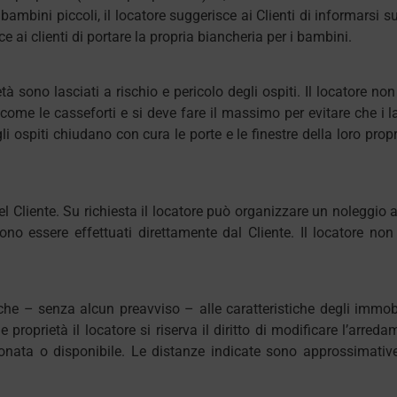
bambini piccoli, il locatore suggerisce ai Clienti di informarsi sul
e ai clienti di portare la propria biancheria per i bambini.
ietà sono lasciati a rischio e pericolo degli ospiti. Il locatore no
 come le casseforti e si deve fare il massimo per evitare che i 
li ospiti chiudano con cura le porte e le finestre della loro prop
del Cliente. Su richiesta il locatore può organizzare un noleggio 
devono essere effettuati direttamente dal Cliente. Il locatore no
ifiche – senza alcun preavviso – alle caratteristiche degli immob
proprietà il locatore si riserva il diritto di modificare l’arredam
ata o disponibile. Le distanze indicate sono approssimative. Gl