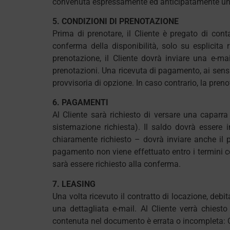
convenuta espressamente ed anticipatamente un’a
5. CONDIZIONI DI PRENOTAZIONE
Prima di prenotare, il Cliente è pregato di conta
conferma della disponibilità, solo su esplicita 
prenotazione, il Cliente dovrà inviare una e-ma
prenotazioni. Una ricevuta di pagamento, ai sensi 
provvisoria di opzione. In caso contrario, la pren
6. PAGAMENTI
Al Cliente sarà richiesto di versare una caparra
sistemazione richiesta). Il saldo dovrà essere i
chiaramente richiesto – dovrà inviare anche il pa
pagamento non viene effettuato entro i termini co
sarà essere richiesto alla conferma.
7. LEASING
Una volta ricevuto il contratto di locazione, debi
una dettagliata e-mail. Al Cliente verrà chiesto
contenuta nel documento è errata o incompleta: Qu