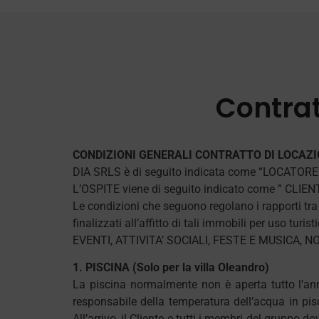
Contrat
CONDIZIONI GENERALI CONTRATTO DI LOCAZI
DIA SRLS è di seguito indicata come “LOCATORE
L’OSPITE viene di seguito indicato come ” CLIEN
Le condizioni che seguono regolano i rapporti tra 
finalizzati all’affitto di tali immobili per uso turi
EVENTI, ATTIVITA’ SOCIALI, FESTE E MUSICA
1. PISCINA (Solo per la villa Oleandro)
La piscina normalmente non è aperta tutto l’anno
responsabile della temperatura dell’acqua in pisci
All’arrivo, il Cliente e tutti i membri del gruppo 