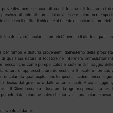
eventivamente concordati con il locatore. Il locatore si rise
 presenza di animali domestici deve essere chiaramente speci
o si riserva il diritto di chiedere al Cliente di lasciare la propri
e locato e vorrà lasciare la proprietà perderà il diritto a qualsia
 per rumori e disturbi provenienti dall’esterno della proprietà.
i qualsiasi natura, il locatore ne informerà immediatamente 
re meccaniche come pompe, caldaie, sistemi di filtraggio delle
 la rottura di apparecchiature domestiche. Il locatore non può 
o di calamità quali esplosioni, tempeste, incidenti, incendi, guer
nto deciso dal governo o dalle autorità locali. A ciò si aggiung
oli. Il Cliente esonera il locatore da ogni responsabilità per da
si perpetrati da chiunque, salvo che non vi sia una chiara e pesan
di eventuali danni.