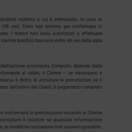
truttura ricettiva a cui è interessato. In caso di
i (48 ore). Entro tale termine, per confermare la
mato. I minori non sono autorizzati a effettuare
i tramite bonifico bancario entro 48 ore dalla data
dall’opzione provvisoria (l’importo dipende dalla
Unitamente al saldo, il Cliente – se necessario e
erva il diritto di annullare le prenotazioni se il
ima dell’arrivo dei Clienti, il pagamento completo
tore confermerà la prenotazione inviando al Cliente
 contattare il locatore se qualsiasi informazione
ze, le modifiche successive non saranno possibile.