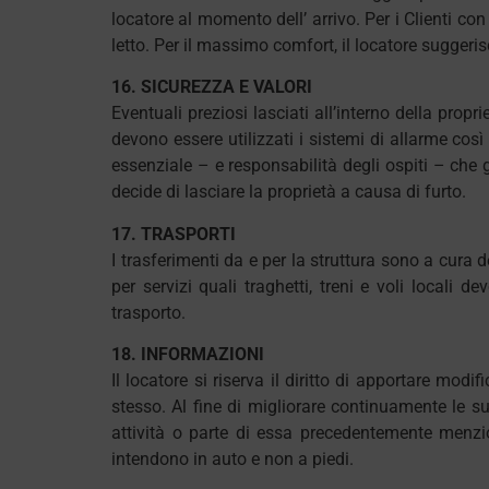
locatore al momento dell’ arrivo. Per i Clienti con 
letto. Per il massimo comfort, il locatore suggerisc
16. SICUREZZA E VALORI
Eventuali preziosi lasciati all’interno della propr
devono essere utilizzati i sistemi di allarme così
essenziale – e responsabilità degli ospiti – che g
decide di lasciare la proprietà a causa di furto.
17. TRASPORTI
I trasferimenti da e per la struttura sono a cura 
per servizi quali traghetti, treni e voli locali 
trasporto.
18. INFORMAZIONI
Il locatore si riserva il diritto di apportare mod
stesso. Al fine di migliorare continuamente le sue 
attività o parte di essa precedentemente menzion
intendono in auto e non a piedi.