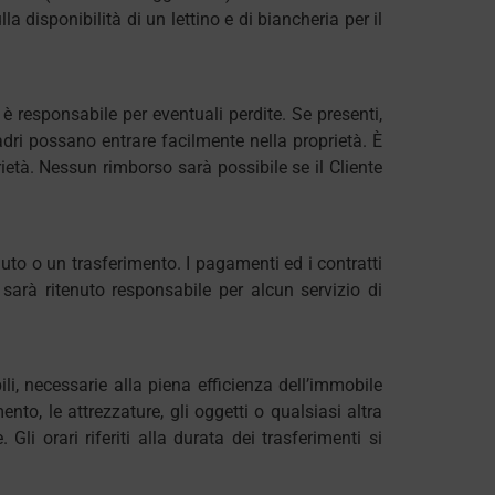
la disponibilità di un lettino e di biancheria per il
n è responsabile per eventuali perdite. Se presenti,
ladri possano entrare facilmente nella proprietà. È
rietà. Nessun rimborso sarà possibile se il Cliente
auto o un trasferimento. I pagamenti ed i contratti
n sarà ritenuto responsabile per alcun servizio di
ili, necessarie alla piena efficienza dell’immobile
ento, le attrezzature, gli oggetti o qualsiasi altra
i orari riferiti alla durata dei trasferimenti si