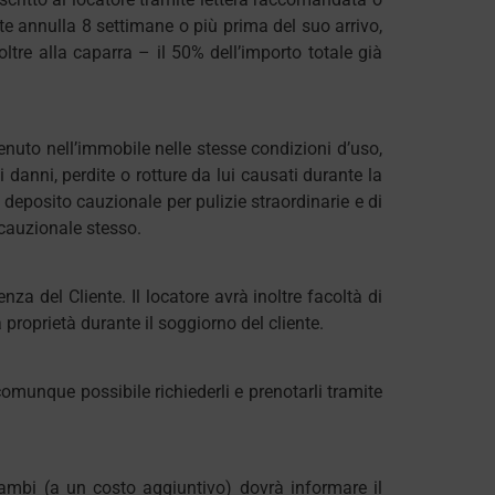
ente annulla 8 settimane o più prima del suo arrivo,
oltre alla caparra – il 50% dell’importo totale già
ontenuto nell’immobile nelle stesse condizioni d’uso,
 danni, perdite o rotture da lui causati durante la
el deposito cauzionale per pulizie straordinarie e di
 cauzionale stesso.
enza del Cliente. Il locatore avrà inoltre facoltà di
 proprietà durante il soggiorno del cliente.
omunque possibile richiederli e prenotarli tramite
cambi (a un costo aggiuntivo) dovrà informare il